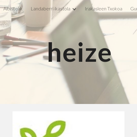
Albisteak
Landaberri ikastola
Irakasleen Txokoa
Gu
ip to main content
Skip to navigat
    heize