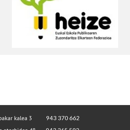
bakar kalea 3
943 370 662