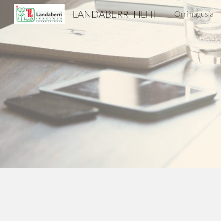
LANDABERRI HLHI
Orri nagusia
Sk