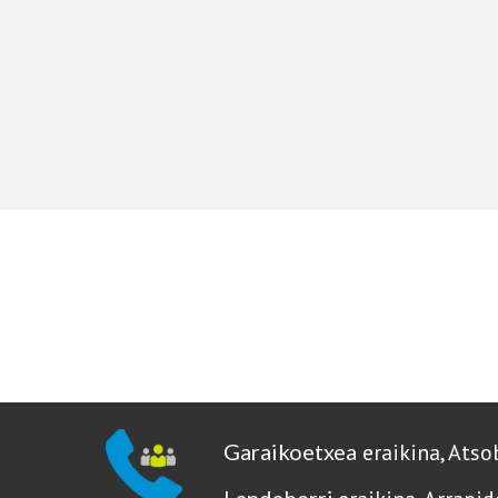
Garaikoetxea
eraikina, Atso