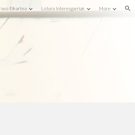
raso Elkartea
Lotura Interesgarriak
More
ion